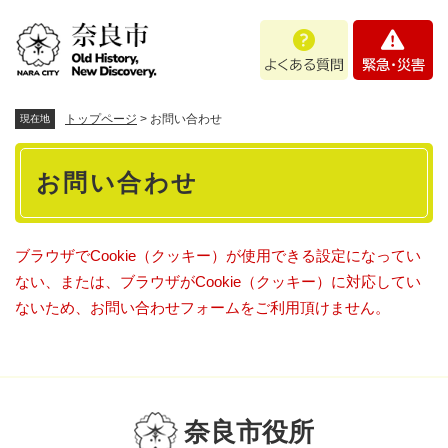
ペ
メニューを飛ばして本文へ
よ
緊
ー
く
急
ジ
あ
・
の
る
災
先
質
害
頭
トップページ
>
お問い合わせ
現在地
問
で
本
す
お問い合わせ
。
文
ブラウザでCookie（クッキー）が使用できる設定になってい
ない、または、ブラウザがCookie（クッキー）に対応してい
ないため、お問い合わせフォームをご利用頂けません。
奈良市役所