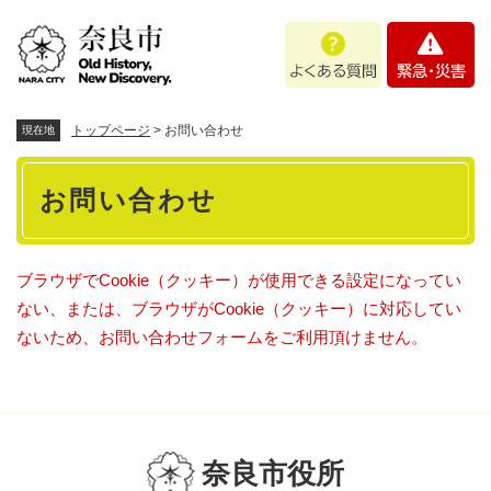
ペ
メニューを飛ばして本文へ
よ
緊
ー
く
急
ジ
あ
・
の
る
災
先
質
害
頭
トップページ
>
お問い合わせ
現在地
問
で
本
す
お問い合わせ
。
文
ブラウザでCookie（クッキー）が使用できる設定になってい
ない、または、ブラウザがCookie（クッキー）に対応してい
ないため、お問い合わせフォームをご利用頂けません。
奈良市役所