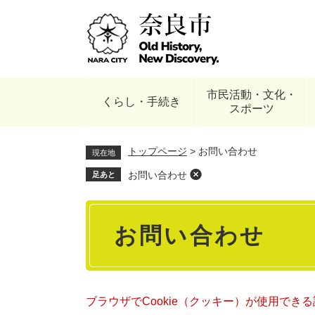
ペ
ー
ジ
の
先
頭
市民活動・文化・
で
くらし・手続き
スポーツ
す
。
トップページ
>
お問い合わせ
現在地
お問い合わせ
足あと
本
お問い合わせ
文
ブラウザでCookie（クッキー）が使用でき