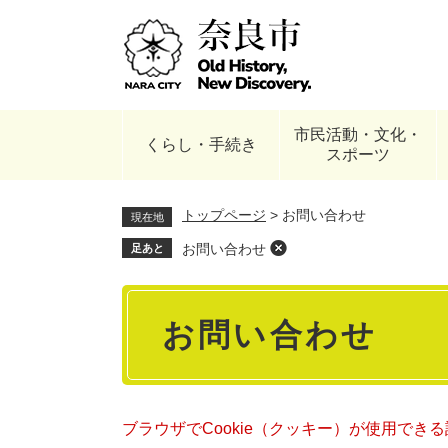
ペ
ー
ジ
の
先
頭
市民活動・文化・
で
くらし・手続き
スポーツ
す
。
トップページ
>
お問い合わせ
現在地
お問い合わせ
足あと
本
お問い合わせ
文
ブラウザでCookie（クッキー）が使用でき