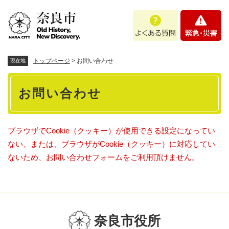
ペ
メニューを飛ばして本文へ
よ
緊
ー
く
急
ジ
あ
・
の
る
災
先
質
害
頭
トップページ
>
お問い合わせ
現在地
問
で
本
す
お問い合わせ
。
文
ブラウザでCookie（クッキー）が使用できる設定になってい
ない、または、ブラウザがCookie（クッキー）に対応してい
ないため、お問い合わせフォームをご利用頂けません。
奈良市役所