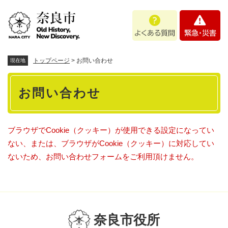
ペ
メニューを飛ばして本文へ
よ
緊
ー
く
急
ジ
あ
・
の
る
災
先
質
害
頭
トップページ
>
お問い合わせ
現在地
問
で
本
す
お問い合わせ
。
文
ブラウザでCookie（クッキー）が使用できる設定になってい
ない、または、ブラウザがCookie（クッキー）に対応してい
ないため、お問い合わせフォームをご利用頂けません。
奈良市役所