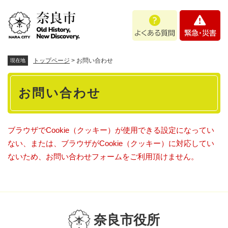
ペ
メニューを飛ばして本文へ
よ
緊
ー
く
急
ジ
あ
・
の
る
災
先
質
害
頭
トップページ
>
お問い合わせ
現在地
問
で
本
す
お問い合わせ
。
文
ブラウザでCookie（クッキー）が使用できる設定になってい
ない、または、ブラウザがCookie（クッキー）に対応してい
ないため、お問い合わせフォームをご利用頂けません。
奈良市役所