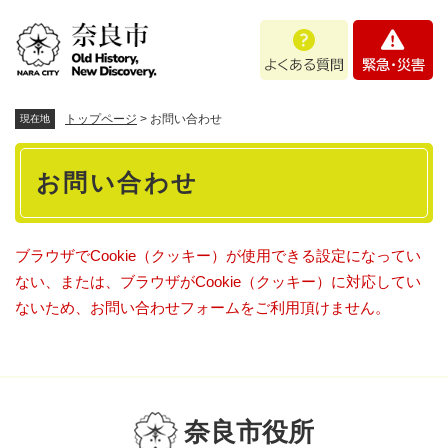
ペ
メニューを飛ばして本文へ
よ
緊
ー
く
急
ジ
あ
・
の
る
災
先
質
害
頭
トップページ
>
お問い合わせ
現在地
問
で
本
す
お問い合わせ
。
文
ブラウザでCookie（クッキー）が使用できる設定になってい
ない、または、ブラウザがCookie（クッキー）に対応してい
ないため、お問い合わせフォームをご利用頂けません。
奈良市役所