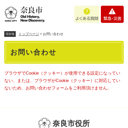
ペ
メニューを飛ばして本文へ
よ
緊
ー
く
急
ジ
あ
・
の
る
災
先
質
害
頭
トップページ
>
お問い合わせ
現在地
問
で
本
す
お問い合わせ
。
文
ブラウザでCookie（クッキー）が使用できる設定になってい
ない、または、ブラウザがCookie（クッキー）に対応してい
ないため、お問い合わせフォームをご利用頂けません。
奈良市役所