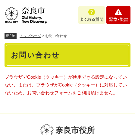
ペ
メニューを飛ばして本文へ
よ
緊
ー
く
急
ジ
あ
・
の
る
災
先
質
害
頭
トップページ
>
お問い合わせ
現在地
問
で
本
す
お問い合わせ
。
文
ブラウザでCookie（クッキー）が使用できる設定になってい
ない、または、ブラウザがCookie（クッキー）に対応してい
ないため、お問い合わせフォームをご利用頂けません。
奈良市役所