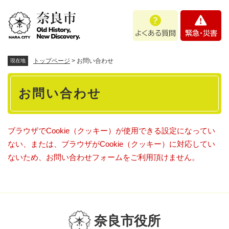
ペ
メニューを飛ばして本文へ
よ
緊
ー
く
急
ジ
あ
・
の
る
災
先
質
害
頭
トップページ
>
お問い合わせ
現在地
問
で
本
す
お問い合わせ
。
文
ブラウザでCookie（クッキー）が使用できる設定になってい
ない、または、ブラウザがCookie（クッキー）に対応してい
ないため、お問い合わせフォームをご利用頂けません。
奈良市役所