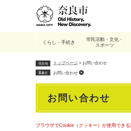
ペ
ー
ジ
の
先
頭
市民活動・文化・
で
くらし・手続き
スポーツ
す
。
トップページ
>
お問い合わせ
現在地
お問い合わせ
足あと
本
お問い合わせ
文
ブラウザでCookie（クッキー）が使用でき