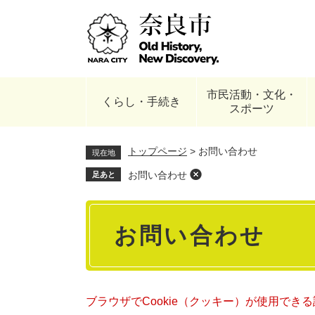
ペ
ー
ジ
の
先
頭
市民活動・文化・
で
くらし・手続き
スポーツ
す
。
トップページ
>
お問い合わせ
現在地
お問い合わせ
足あと
本
お問い合わせ
文
ブラウザでCookie（クッキー）が使用でき