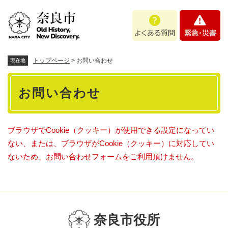
ペ
メニューを飛ばして本文へ
よ
緊
ー
く
急
ジ
あ
・
の
る
災
先
質
害
頭
トップページ
>
お問い合わせ
現在地
問
で
本
す
お問い合わせ
。
文
ブラウザでCookie（クッキー）が使用できる設定になってい
ない、または、ブラウザがCookie（クッキー）に対応してい
ないため、お問い合わせフォームをご利用頂けません。
奈良市役所