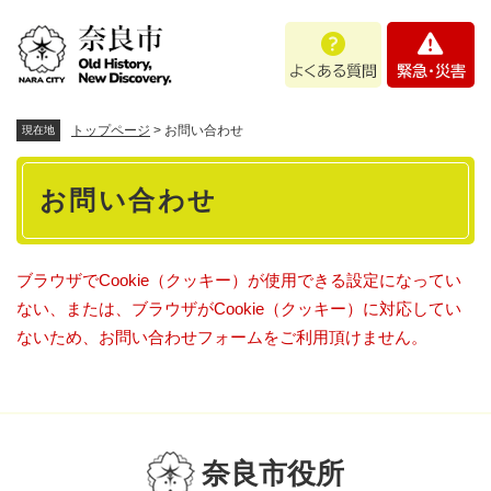
ペ
メニューを飛ばして本文へ
よ
緊
ー
く
急
ジ
あ
・
の
る
災
先
質
害
頭
トップページ
>
お問い合わせ
現在地
問
で
本
す
お問い合わせ
。
文
ブラウザでCookie（クッキー）が使用できる設定になってい
ない、または、ブラウザがCookie（クッキー）に対応してい
ないため、お問い合わせフォームをご利用頂けません。
奈良市役所