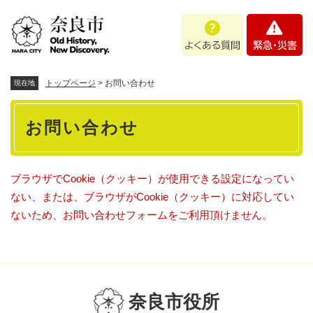
ペ
メニューを飛ばして本文へ
よ
緊
ー
く
急
ジ
あ
・
の
る
災
先
質
害
頭
トップページ
>
お問い合わせ
現在地
問
で
本
す
お問い合わせ
。
文
ブラウザでCookie（クッキー）が使用できる設定になってい
ない、または、ブラウザがCookie（クッキー）に対応してい
ないため、お問い合わせフォームをご利用頂けません。
奈良市役所