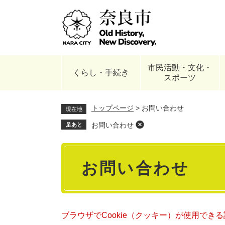
ペ
ー
ジ
の
先
頭
市民活動・文化・
で
くらし・手続き
スポーツ
す
。
トップページ
>
お問い合わせ
現在地
お問い合わせ
足あと
本
お問い合わせ
文
ブラウザでCookie（クッキー）が使用でき