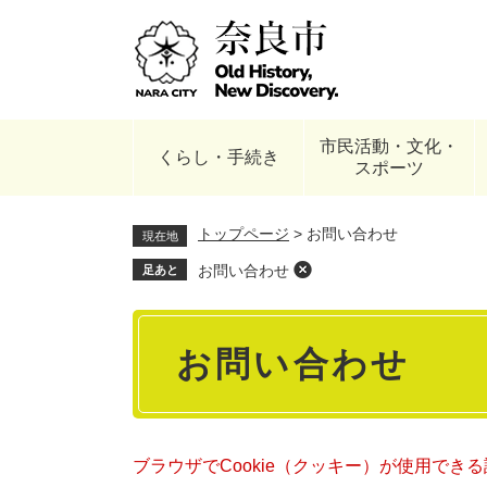
ペ
ー
ジ
の
先
頭
市民活動・文化・
で
くらし・手続き
スポーツ
す
。
トップページ
>
お問い合わせ
現在地
お問い合わせ
足あと
本
お問い合わせ
文
ブラウザでCookie（クッキー）が使用でき