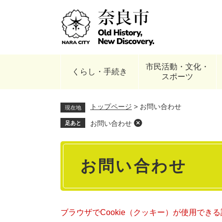
ペ
ー
ジ
の
先
頭
市民活動・文化・
で
くらし・手続き
スポーツ
す
。
トップページ
>
お問い合わせ
現在地
お問い合わせ
足あと
本
お問い合わせ
文
ブラウザでCookie（クッキー）が使用でき