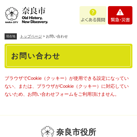
ペ
メニューを飛ばして本文へ
よ
緊
ー
く
急
ジ
あ
・
の
る
災
先
質
害
頭
トップページ
>
お問い合わせ
現在地
問
で
本
す
お問い合わせ
。
文
ブラウザでCookie（クッキー）が使用できる設定になってい
ない、または、ブラウザがCookie（クッキー）に対応してい
ないため、お問い合わせフォームをご利用頂けません。
奈良市役所