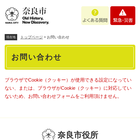
ペ
メニューを飛ばして本文へ
よ
緊
ー
く
急
ジ
あ
・
の
る
災
先
質
害
頭
トップページ
>
お問い合わせ
現在地
問
で
本
す
お問い合わせ
。
文
ブラウザでCookie（クッキー）が使用できる設定になってい
ない、または、ブラウザがCookie（クッキー）に対応してい
ないため、お問い合わせフォームをご利用頂けません。
奈良市役所