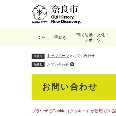
ペ
ー
ジ
の
先
頭
市民活動・文化・
で
くらし・手続き
スポーツ
す
。
トップページ
>
お問い合わせ
現在地
お問い合わせ
足あと
本
お問い合わせ
文
ブラウザでCookie（クッキー）が使用でき