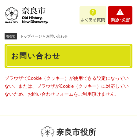
ペ
メニューを飛ばして本文へ
よ
緊
ー
く
急
ジ
あ
・
の
る
災
先
質
害
頭
トップページ
>
お問い合わせ
現在地
問
で
本
す
お問い合わせ
。
文
ブラウザでCookie（クッキー）が使用できる設定になってい
ない、または、ブラウザがCookie（クッキー）に対応してい
ないため、お問い合わせフォームをご利用頂けません。
奈良市役所