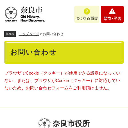
ペ
メニューを飛ばして本文へ
よ
緊
ー
く
急
ジ
あ
・
の
る
災
先
質
害
頭
トップページ
>
お問い合わせ
現在地
問
で
本
す
お問い合わせ
。
文
ブラウザでCookie（クッキー）が使用できる設定になってい
ない、または、ブラウザがCookie（クッキー）に対応してい
ないため、お問い合わせフォームをご利用頂けません。
奈良市役所