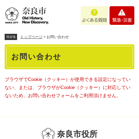
ペ
メニューを飛ばして本文へ
よ
緊
ー
く
急
ジ
あ
・
の
る
災
先
質
害
頭
トップページ
>
お問い合わせ
現在地
問
で
本
す
お問い合わせ
。
文
ブラウザでCookie（クッキー）が使用できる設定になってい
ない、または、ブラウザがCookie（クッキー）に対応してい
ないため、お問い合わせフォームをご利用頂けません。
奈良市役所