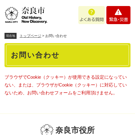
ペ
メニューを飛ばして本文へ
よ
緊
ー
く
急
ジ
あ
・
の
る
災
先
質
害
頭
トップページ
>
お問い合わせ
現在地
問
で
本
す
お問い合わせ
。
文
ブラウザでCookie（クッキー）が使用できる設定になってい
ない、または、ブラウザがCookie（クッキー）に対応してい
ないため、お問い合わせフォームをご利用頂けません。
奈良市役所