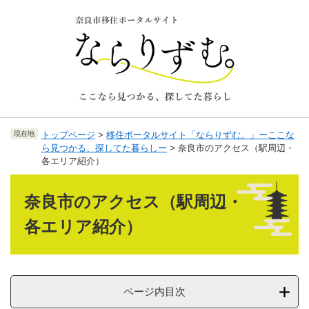
ペ
メ
ー
ニ
ジ
ュ
の
ー
先
を
頭
飛
で
ば
す
し
。
て
現在地
トップページ
>
移住ポータルサイト「ならりずむ。」ーここな
本
ら見つかる、探してた暮らしー
>
奈良市のアクセス（駅周辺・
文
各エリア紹介）
へ
本
文
奈良市のアクセス（駅周辺・
各エリア紹介）
ページ内目次