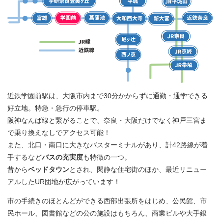
近鉄学園前駅は、大阪市内まで30分かからずに通勤・通学できる
好立地。特急・急行の停車駅。
阪神なんば線と繋がることで、奈良・大阪だけでなく神戸三宮ま
で乗り換えなしでアクセス可能！
また、北口・南口に大きなバスターミナルがあり、計42路線が着
手するなど
バスの充実度
も特徴の一つ。
昔から
ベッドタウン
とされ、閑静な住宅街のほか、最近リニュー
アルしたUR団地が広がっています！
市の手続きのほとんどができる西部出張所をはじめ、公民館、市
民ホール、図書館などの公の施設はもちろん、商業ビルや大手銀