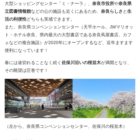
大型ショッピングセンター「ミ・ナーラ」、
奈良市役所
や
奈良県
立図書情報館
などの公の施設も近くにあるため、
奈良らしさ
と
生
活の利便性
どちらも実感できます。
また、奈良県コンベンションセンター（天平ホール、JWマリオッ
ト・ホテル奈良、県内最大の大型書店である奈良蔦屋書店、カフ
ェなどの複合施設）が2020年にオープンするなど、近年ますます
便利になっています！
春には途切れることなく続く
佐保川沿いの桜並木
が満開となり、
その眺望は圧巻です！
（左から、奈良県コンベンションセンター、佐保川の桜並木）