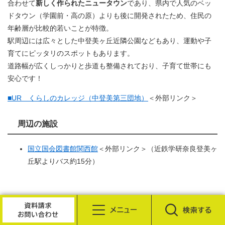
合わせて
新しく作られたニュータウン
であり、県内で人気のベッ
ドタウン（学園前・高の原）よりも後に開発されたため、住民の
年齢層が比較的若いことが特徴。
駅周辺には広々とした中登美ヶ丘近隣公園などもあり、運動や子
育てにピッタリのスポットもあります。
道路幅が広くしっかりと歩道も整備されており、子育て世帯にも
安心です！
■UR くらしのカレッジ（中登美第三団地）
＜外部リンク＞
周辺の施設
国立国会図書館関西館
＜外部リンク＞
（近鉄学研奈良登美ヶ
丘駅よりバス約15分）