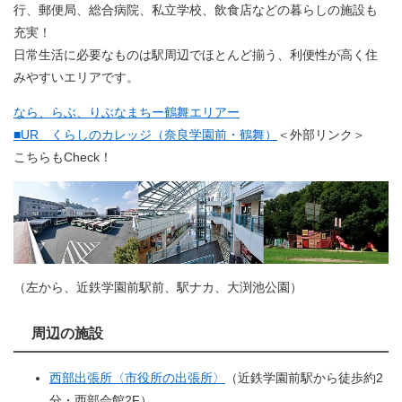
行、郵便局、総合病院、私立学校、飲食店などの暮らしの施設も
充実！
日常生活に必要なものは駅周辺でほとんど揃う、利便性が高く住
みやすいエリアです。
なら、らぶ、りぶなまちー鶴舞エリアー
■UR くらしのカレッジ（奈良学園前・鶴舞）
＜外部リンク＞
こちらもCheck！
（左から、近鉄学園前駅前、駅ナカ、大渕池公園）
周辺の施設
西部出張所〈市役所の出張所〉
（近鉄学園前駅から徒歩約2
分・西部会館2F）