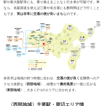
駅や新大阪駅等にも、乗り換えることなく行き来が可能です。車
なら、名阪国道を使えば三重や名古屋にも数時間ほどで行くこと
もでき、
実は非常に交通の便が良いまち
なのです。
奈良市は地域の持つ特徴に合わせ、
交通の便が良く
近隣県へのア
クセス抜群な
〈西部地域〉
、緑豊かで
農村風景
が一面に広がる
〈東部地域〉
、大きく2つのエリアに分かれます。
〈西部地域〉主要駅・周辺エリア情