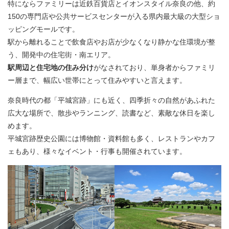
特にならファミリーは近鉄百貨店とイオンスタイル奈良の他、約
150の専門店や公共サービスセンターが入る県内最大級の大型ショ
ッピングモールです。
駅から離れることで飲食店やお店が少なくなり静かな住環境が整
う、開発中の住宅街・南エリア。​
駅周辺と住宅地の住み分け
がなされており、単身者からファミリ
ー層まで、幅広い世帯にとって住みやすいと言えます。
奈良時代の都「平城宮跡」にも近く、四季折々の自然があふれた
広大な場所で、散歩やランニング、読書など、素敵な休日を楽し
めます。
平城宮跡歴史公園には博物館・資料館も多く、レストランやカフ
ェもあり、様々なイベント・行事も開催されています。