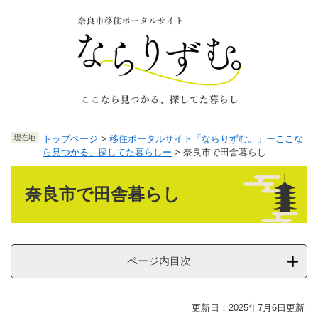
ペ
メ
ー
ニ
ジ
ュ
の
ー
先
を
頭
飛
で
ば
す
し
。
て
現在地
トップページ
>
移住ポータルサイト「ならりずむ。」ーここな
本
ら見つかる、探してた暮らしー
>
奈良市で田舎暮らし
文
へ
本
文
奈良市で田舎暮らし
ページ内目次
更新日：2025年7月6日更新