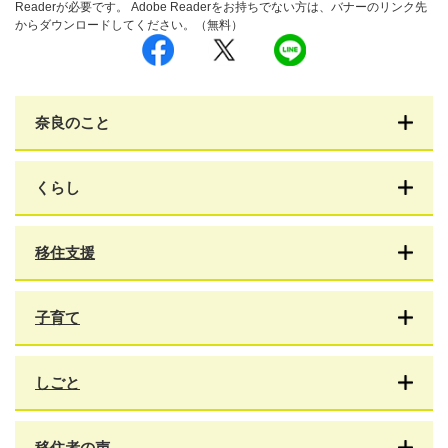
Readerが必要です。
Adobe Readerをお持ちでない方は、バナーのリンク先
からダウンロードしてください。（無料）
シ
ツ
L
ェ
イ
I
ア
ー
N
す
ト
E
る
す
で
る
送
奈良のこと
る
くらし
移住支援
子育て
しごと
移住者の声