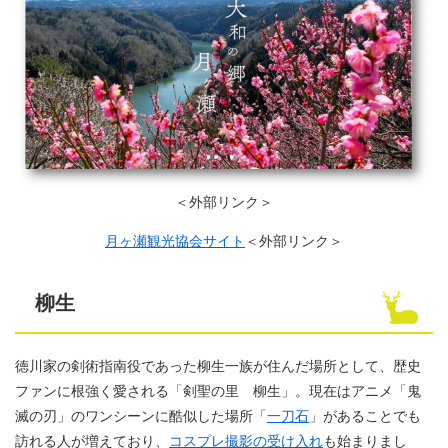
＜外部リンク＞
月ヶ瀬観光協会サイト
＜外部リンク＞
柳生
徳川家の剣術指南役であった柳生一族が住んだ場所として、歴史
ファンに根強く愛される「剣聖の里 柳生」。現在はアニメ「鬼
滅の刃」のワンシーンに酷似した場所「
一刀石
」があることでも
訪れる人が増えており、
コスプレ撮影の受け入れ
も始まりまし