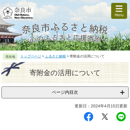
ペ
メ
ー
ニ
ジ
ュ
の
ー
先
を
頭
飛
で
ば
す
し
。
て
トップページ
>
ふるさと納税
>
寄附金の活用について
現在地
本
文
本
へ
文
寄附金の活用について
ページ内目次
更新日：2024年4月15日更新
シ
ツ
L
ェ
イ
I
ア
ー
N
す
ト
E