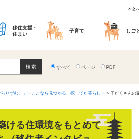
本文
移住支援・
子育て
しご
住まい
すべて
ページ
PDF
ならりずむ。」ーここなら見つかる、探してた暮らしー
>
子だくさんの
築ける住環境をもとめて
ち（移住者インタビュ