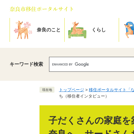
ペ
メ
ー
ニ
ジ
ュ
の
ー
奈良のこと
くらし
先
を
頭
飛
開
開
で
ば
く
く
す
し
キーワード検索
。
て
本
文
へ
トップページ
>
移住ポータルサイト「
現在地
ち（移住者インタビュー）
本
文
子だくさんの家庭を
奈良へ。サードさん