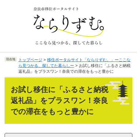
ペ
メ
ー
ニ
ジ
ュ
の
ー
先
を
頭
飛
で
ば
す
し
。
て
現在地
トップページ
>
移住ポータルサイト「ならりずむ。」ーここな
本
ら見つかる、探してた暮らしー
>
お試し移住に「ふるさと納税
文
返礼品」をプラスワン！奈良での滞在をもっと豊かに
へ
本
文
お試し移住に「ふるさと納税
返礼品」をプラスワン！奈良
での滞在をもっと豊かに