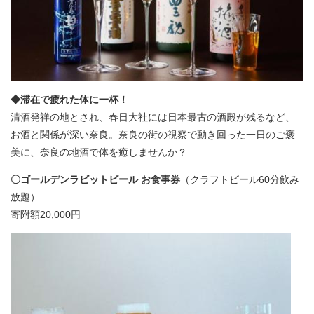
◆滞在で疲れた体に一杯！
清酒発祥の地とされ、春日大社には日本最古の酒殿が残るなど、
お酒と関係が深い奈良。奈良の街の視察で動き回った一日のご褒
美に、奈良の地酒で体を癒しませんか？
〇ゴールデンラビットビール お食事券
（クラフトビール60分飲み
放題）
寄附額20,000円