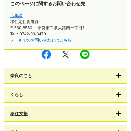
このページに関するお問い合わせ先
広報課
移住定住促進係
〒630-8580
奈良市二条大路南一丁目1－1
Tel：0742-93-3470
メールでのお問い合わせはこちら
シ
ツ
L
ェ
イ
I
ア
ー
N
す
ト
E
る
す
で
る
送
奈良のこと
る
くらし
移住支援