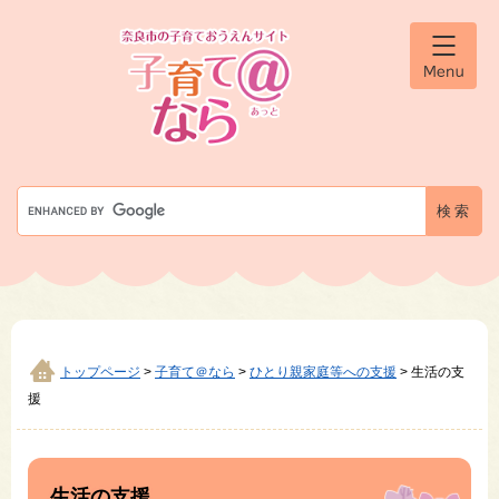
ペ
メ
ー
ニ
ジ
ュ
メ
の
ー
ニ
先
を
ュ
ー
頭
飛
で
ば
す
し
G
。
て
o
本
o
文
g
へ
l
e
カ
ス
タ
トップページ
>
子育て＠なら
>
ひとり親家庭等への支援
>
生活の支
ム
援
検
索
本
文
生活の支援