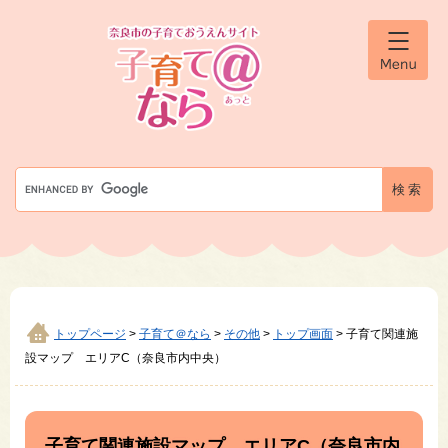
ペ
メ
ー
ニ
ジ
ュ
メ
の
ー
ニ
先
を
ュ
ー
頭
飛
で
ば
す
し
G
。
て
o
本
o
文
g
へ
l
e
カ
ス
タ
トップページ
>
子育て＠なら
>
その他
>
トップ画面
>
子育て関連施
ム
設マップ エリアC（奈良市内中央）
検
索
本
文
子育て関連施設マップ エリアC（奈良市内