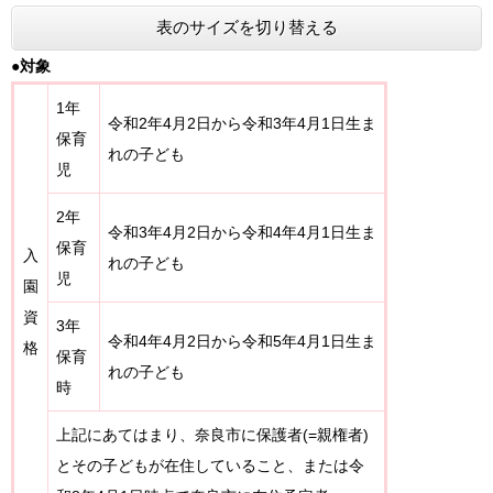
表のサイズを切り替える
●対象
1年
令和2年4月2日から令和3年4月1日生ま
保育
れの子ども
児
2年
令和3年4月2日から令和4年4月1日生ま
保育
入
れの子ども
児
園
資
3年
令和4年4月2日から令和5年4月1日生ま
格
保育
れの子ども
時
上記にあてはまり、奈良市に保護者(=親権者)
とその子どもが在住していること、または令