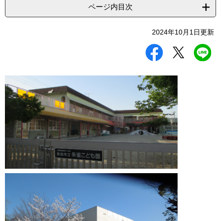
ページ内目次
2024年10月1日更新
シ
ツ
L
ェ
イ
I
ア
ー
N
す
ト
E
る
す
で
る
送
る