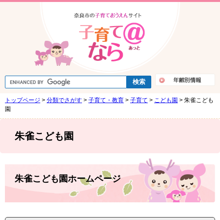
ペ
メ
ー
ニ
ジ
ュ
の
ー
先
を
頭
飛
で
ば
す
し
G
。
て
o
o
本
トップページ
>
分類でさがす
>
子育て・教育
>
子育て
>
こども園
>
朱雀こども
g
文
l
園
e
へ
カ
ス
朱雀こども園
タ
ム
検
索
本
文
朱雀こども園ホームページ