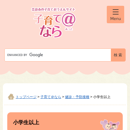
ペ
メ
ー
ニ
ジ
ュ
メ
の
ー
ニ
先
を
ュ
ー
頭
飛
で
ば
す
し
G
。
て
o
本
o
文
g
へ
l
e
カ
ス
タ
トップページ
>
子育て＠なら
>
健診・予防接種
>
小学生以上
ム
検
本
索
文
小学生以上