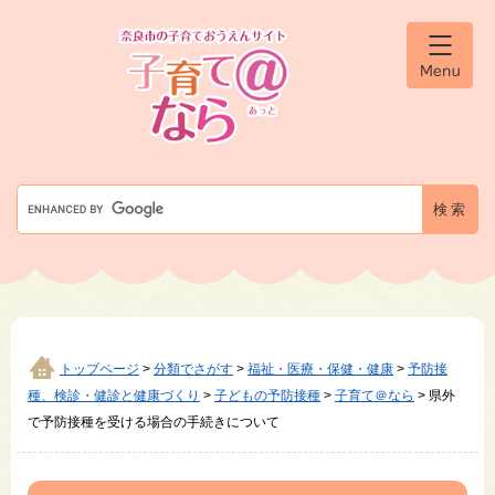
ペ
メ
ー
ニ
ジ
ュ
メ
の
ー
ニ
先
を
ュ
ー
頭
飛
で
ば
す
し
G
。
て
o
本
o
文
g
へ
l
e
カ
ス
タ
トップページ
>
分類でさがす
>
福祉・医療・保健・健康
>
予防接
ム
種、検診・健診と健康づくり
>
子どもの予防接種
>
子育て＠なら
>
県外
検
で予防接種を受ける場合の手続きについて
索
本