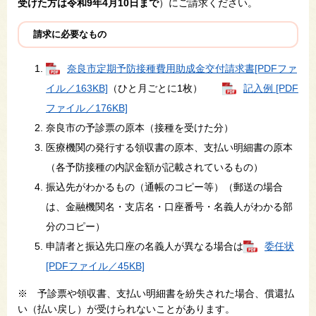
受けた方は令和9年4月10日まで
）にご請求ください。
請求に必要なもの
奈良市定期予防接種費用助成金交付請求書[PDFファ
イル／163KB]
（ひと月ごとに1枚）
記入例 [PDF
ファイル／176KB]
奈良市の予診票の原本（接種を受けた分）
医療機関の発行する領収書の原本、支払い明細書の原本
（各予防接種の内訳金額が記載されているもの）
振込先がわかるもの（通帳のコピー等）（郵送の場合
は、金融機関名・支店名・口座番号・名義人がわかる部
分のコピー）
申請者と振込先口座の名義人が異なる場合は
委任状
[PDFファイル／45KB]
※ 予診票や領収書、支払い明細書を紛失された場合、償還払
い（払い戻し）が受けられないことがあります。