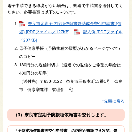
電子申請できる環境がない場合は、郵送で申請書を送付してく
ださい。必要書類は以下の1～3です。
奈良市定期予防接種依頼書兼助成金交付申請書 (償
還) [PDFファイル／127KB]
記入例 [PDFファイル
／207KB]
母子健康手帳（予防接種の履歴がわかるページすべて）
のコピー
180円分の返信用切手（速達での返信をご希望の場合は
480円分の切手）
（送付先）〒630-8122 奈良市三条本町13番1号 奈良
市 健康増進課 管理係 宛
↑先頭に戻る
（3）奈良市定期予防接種依頼書を交付します。
「予防接種依頼書等交付申請書」の内容が確認でき次第、奈