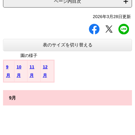
ページ内目次
2026年3月28日更新
シ
ツ
L
ェ
イ
I
ア
ー
N
す
ト
E
表のサイズを切り替える
る
す
で
る
送
園の様子
る
9
10
11
12
月
月
月
月
9月