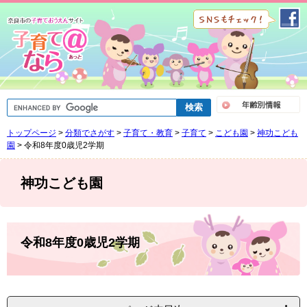
ペ
メ
ー
ニ
ジ
ュ
の
ー
先
を
頭
飛
で
ば
G
す
し
o
。
て
o
トップページ
>
分類でさがす
>
子育て・教育
>
子育て
>
こども園
>
神功こども
g
本
l
園
>
令和8年度0歳児2学期
文
e
へ
カ
ス
神功こども園
タ
ム
検
索
本
文
令和8年度0歳児2学期