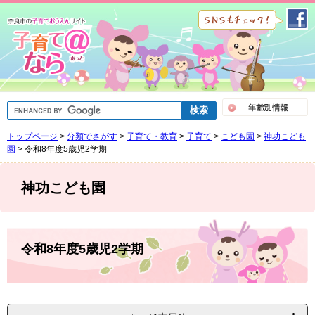
ペ
メ
ー
ニ
ジ
ュ
の
ー
先
を
頭
飛
で
ば
G
す
し
o
。
て
o
トップページ
>
分類でさがす
>
子育て・教育
>
子育て
>
こども園
>
神功こども
g
本
l
園
>
令和8年度5歳児2学期
文
e
へ
カ
ス
神功こども園
タ
ム
検
索
本
文
令和8年度5歳児2学期