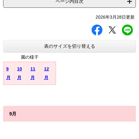
ページ内目次
2026年3月28日更新
シ
ツ
L
ェ
イ
I
ア
ー
N
す
ト
E
表のサイズを切り替える
る
す
で
る
送
園の様子
る
9
10
11
12
月
月
月
月
9月