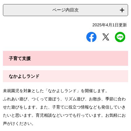
ページ内目次
2025年4月1日更新
シ
ツ
L
ェ
イ
I
ア
ー
N
す
ト
E
る
す
で
子育て支援
る
送
る
なかよしランド
未就園児を対象とした「なかよしランド」を開催します。
ふれあい遊び、つくって遊ぼう、リズム遊び、お散歩、季節に合わ
せた遊びをします。また、子育てに役立つ情報なども発信していき
たいと思います。育児相談などいつでも行っています。お気軽にお
声がけください。