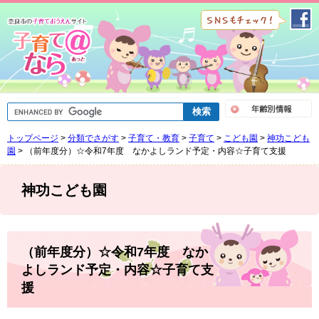
ペ
メ
ー
ニ
ジ
ュ
の
ー
先
を
頭
飛
で
ば
G
す
し
o
。
て
o
トップページ
>
分類でさがす
>
子育て・教育
>
子育て
>
こども園
>
神功こども
g
本
l
園
>
（前年度分）☆令和7年度 なかよしランド予定・内容☆子育て支援
文
e
へ
カ
ス
神功こども園
タ
ム
検
索
本
文
（前年度分）☆令和7年度 なか
よしランド予定・内容☆子育て支
援