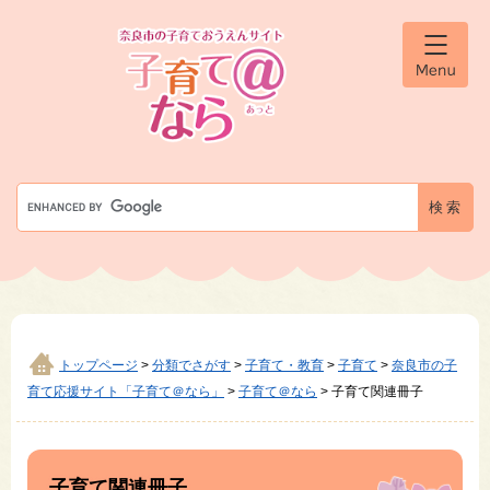
ペ
メ
ー
ニ
ジ
ュ
メ
の
ー
ニ
先
を
ュ
ー
頭
飛
で
ば
す
し
G
。
て
o
本
o
文
g
へ
l
e
カ
ス
タ
トップページ
>
分類でさがす
>
子育て・教育
>
子育て
>
奈良市の子
ム
育て応援サイト「子育て＠なら」
>
子育て＠なら
>
子育て関連冊子
検
索
本
文
子育て関連冊子