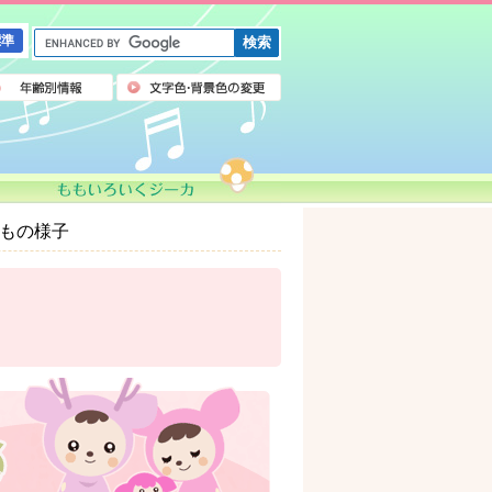
G
標準
o
o
g
l
e
カ
ス
タ
ム
どもの様子
検
索