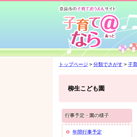
ペ
メ
ー
ニ
ジ
ュ
の
ー
先
を
頭
飛
で
ば
す
し
。
て
トップページ
>
分類でさがす
>
子
本
文
へ
柳生こども園
行事予定・園の様子
年間行事予定