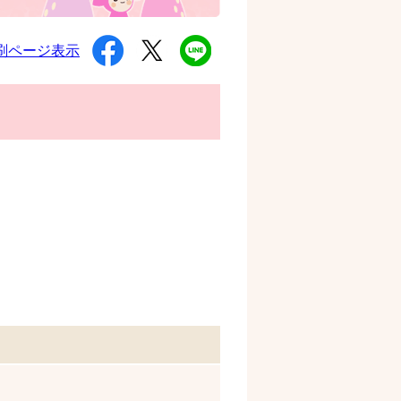
シ
ツ
L
刷ページ表示
ェ
イ
I
ア
ー
N
す
ト
E
る
す
で
る
送
る