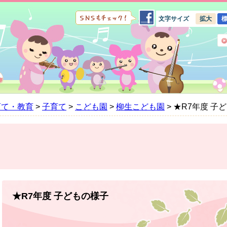
文字サイズ
拡大
育て・教育
>
子育て
>
こども園
>
柳生こども園
>
★R7年度 子
本
文
★R7年度 子どもの様子