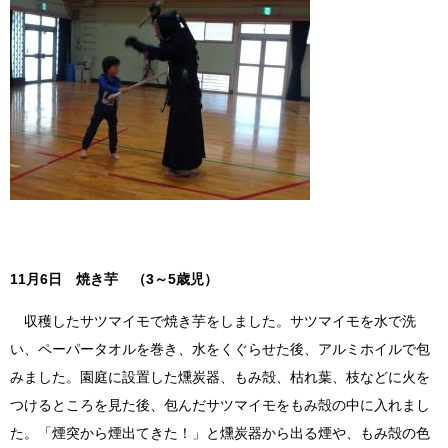
11月6日 焼き芋 （3～5歳児）
収穫したサツマイモで焼き芋をしました。サツマイモを水で洗
い、ペーパータオルを巻き、水をくぐらせた後、アルミホイルで包
みました。園庭に設置した燻炭器、もみ殻、枯れ葉、枝などに火を
つけるところを見た後、包んだサツマイモをもみ殻の中に入れまし
た。「煙突から煙出てきた！」と燻炭器から出る煙や、もみ殻の色