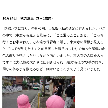
10月24日 秋の遠足（3～5歳児）
路線バスに乗り、奈良公園、大仏殿へ秋の遠足に行きました。バス
の中では車窓から見える景色に、「ここ通ったことある」「こっち
行くとお家やねん」と友達や保育者に話し、東大寺の屋根が見える
と「‘しび‘が見えた！」と前日渡した遠足のしおりで知った屋根の金
色の飾りを指さしたりしながら向かいました。東大寺の入口を入っ
てすぐに大仏様の大きさに圧倒させられ、頭の‘らほつ‘や手の向き、
周りの仏さまを数えるなど、細かいところまでよく見ていました。