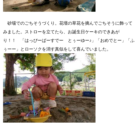
砂場でのごちそうづくり。花壇の草花を摘んでごちそうに飾って
みました。ストローを立てたら、お誕生日ケーキのできあが
り！！ 「はっぴーばーすでー とぅーゆー♪」「おめでとー」「ふ
ぅーー」とローソクを消す真似をして喜んでいました。