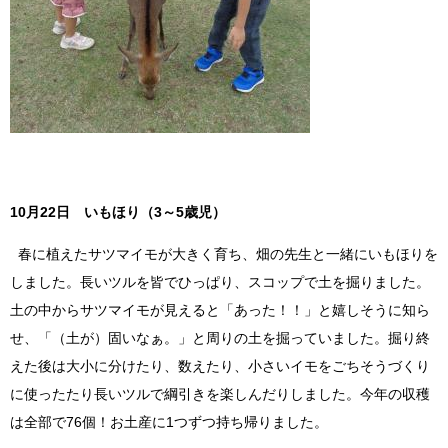
10月22日 いもほり（3～5歳児）
春に植えたサツマイモが大きく育ち、畑の先生と一緒にいもほりを
しました。長いツルを皆でひっぱり、スコップで土を掘りました。
土の中からサツマイモが見えると「あった！！」と嬉しそうに知ら
せ、「（土が）固いなぁ。」と周りの土を掘っていました。掘り終
えた後は大小に分けたり、数えたり、小さいイモをごちそうづくり
に使ったたり長いツルで綱引きを楽しんだりしました。今年の収穫
は全部で76個！お土産に1つずつ持ち帰りました。