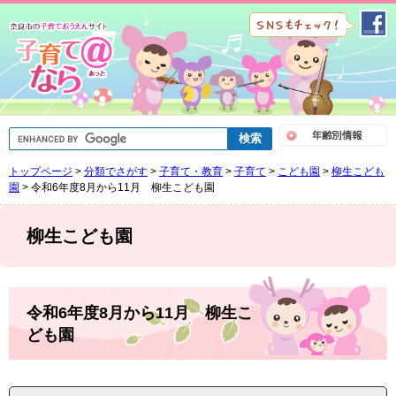
ペ
メ
ー
ニ
ジ
ュ
の
ー
先
を
頭
飛
で
ば
G
す
し
o
。
て
o
トップページ
>
分類でさがす
>
子育て・教育
>
子育て
>
こども園
>
柳生こども
g
本
l
園
>
令和6年度8月から11月 柳生こども園
文
e
へ
カ
ス
柳生こども園
タ
ム
検
索
本
文
令和6年度8月から11月 柳生こ
ども園