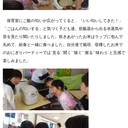
保育室にご飯の匂いが広がってくると、「いい匂いしてきた！」
「ごはんの匂いする」と気づく子ども達。炊飯器から出る水蒸気や
音を見たり聞いたりしました。炊きあがったお米はラップに包んで
丸めて、給食と一緒に食べました。自分達で栽培、収穫したお米で
のおにぎりパーティーでは`見る``聞く``嗅ぐ``握る``味わう`と五感で
楽しみました。