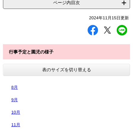
ページ内目次
2024年11月15日更新
シ
ツ
L
ェ
イ
I
ア
ー
N
す
ト
E
る
す
で
行事予定と園児の様子
る
送
る
表のサイズを切り替える
8月
9月
10月
11月