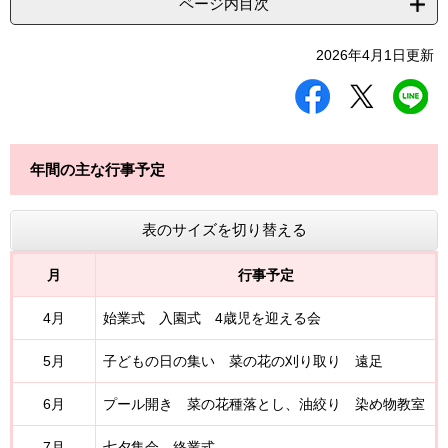
ページ内目次
2026年4月1日更新
シ
ツ
L
ェ
イ
I
ア
ー
N
す
ト
E
る
す
で
年間の主な行事予定
る
送
る
表のサイズを切り替える
月
行事予定
4月
始業式 入園式 4歳児を迎える会
5月
子どもの日の集い 菜の花の刈り取り 遠足
6月
プール開き 菜の花種落とし、油絞り 染め物教室
7月
七夕集会 終業式