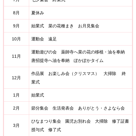
8月
夏休み
9月
始業式 菜の花種まき お月見集会
10月
運動会 遠足
運動遊びの会 薬師寺へ菜の花の移植・油を奉納
11月
唐招提寺へ油を奉納 ぽかぽかタイム
作品展 お楽しみ会（クリスマス） 大掃除 終
12月
業式
1月
始業式
2月
節分集会 生活発表会 ありがとう・さよなら会
ひなまつり集会 園児お別れ会 大掃除 修了証書
3月
授与式 修了式