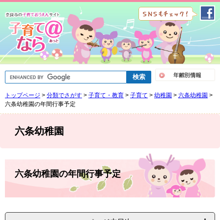
ペ
メ
ー
ニ
ジ
ュ
の
ー
先
を
頭
飛
で
ば
G
す
し
o
。
て
o
トップページ
>
分類でさがす
>
子育て・教育
>
子育て
>
幼稚園
>
六条幼稚園
>
g
本
l
六条幼稚園の年間行事予定
文
e
へ
カ
ス
六条幼稚園
タ
ム
検
索
本
文
六条幼稚園の年間行事予定