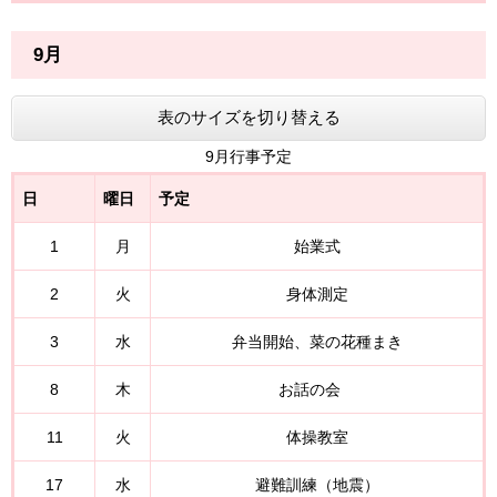
9月
表のサイズを切り替える
9月行事予定
日
曜日
予定
1
月
始業式
2
火
身体測定
3
水
弁当開始、菜の花種まき
8
木
お話の会
11
火
体操教室
17
水
避難訓練（地震）