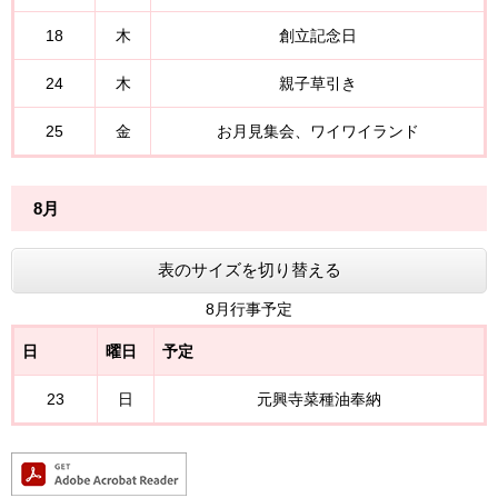
18
木
創立記念日
24
木
親子草引き
25
金
お月見集会、ワイワイランド
8月
表のサイズを切り替える
8月行事予定
日
曜日
予定
23
日
元興寺菜種油奉納