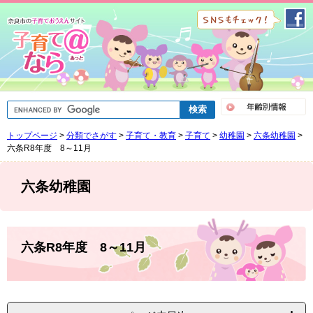
ペ
メ
ー
ニ
ジ
ュ
の
ー
先
を
頭
飛
で
ば
G
す
し
o
。
て
o
トップページ
>
分類でさがす
>
子育て・教育
>
子育て
>
幼稚園
>
六条幼稚園
>
g
本
l
六条R8年度 8～11月
文
e
へ
カ
ス
六条幼稚園
タ
ム
検
索
本
文
六条R8年度 8～11月