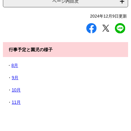
ページ内目次
2024年12月9日更新
シ
ツ
L
ェ
イ
I
ア
ー
N
す
ト
E
る
す
で
行事予定と園児の様子
る
送
る
・
8月
・
9月
・
10月
・
11月