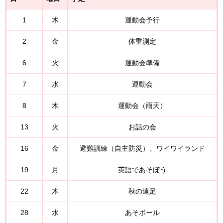
1
木
運動会予行
2
金
体重測定
6
火
運動会準備
7
水
運動会
8
木
運動会（雨天）
13
火
お話の会
16
金
避難訓練（自主防災）、ワイワイランド
19
月
英語であそぼう
22
木
秋の遠足
28
水
あそボール