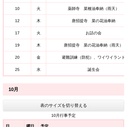
10
火
薬師寺 菜種油奉納（雨天）
12
木
唐招提寺 菜の花油奉納
17
火
お話の会
19
木
唐招提寺 菜の花油奉納（雨天）
20
金
避難訓練（防犯）、ワイワイランド
25
水
誕生会
10月
表のサイズを切り替える
10月行事予定
日
曜日
予定