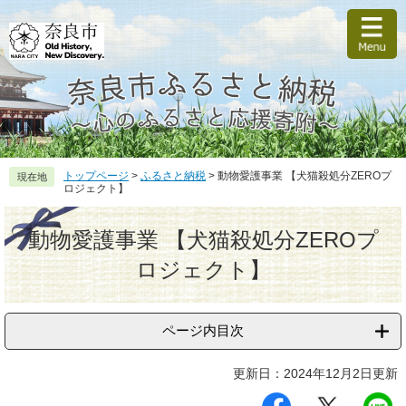
ペ
メ
ー
ニ
ジ
ュ
の
ー
先
を
頭
飛
で
ば
す
し
。
て
トップページ
>
ふるさと納税
>
動物愛護事業 【犬猫殺処分ZEROプ
現在地
本
ロジェクト】
文
本
へ
文
動物愛護事業 【犬猫殺処分ZEROプ
ロジェクト】
ページ内目次
更新日：2024年12月2日更新