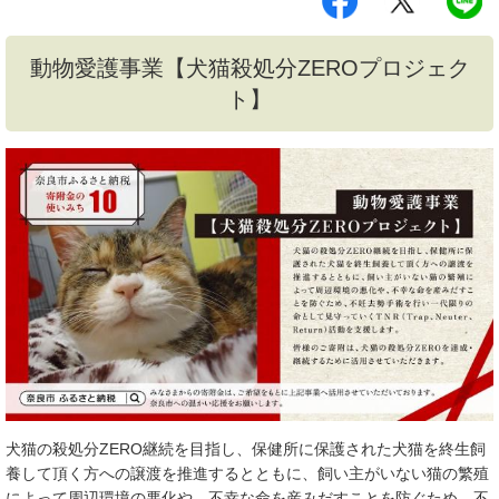
シ
ツ
L
ェ
イ
I
ア
ー
N
す
ト
E
動物愛護事業【犬猫殺処分ZEROプロジェク
る
す
で
る
送
ト】
る
犬猫の殺処分ZERO継続を目指し、保健所に保護された犬猫を終生飼
養して頂く方への譲渡を推進するとともに、飼い主がいない猫の繁殖
によって周辺環境の悪化や、不幸な命を産みだすことを防ぐため、不