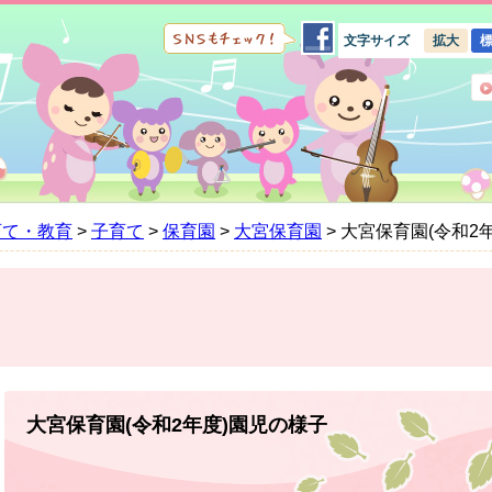
文字サイズ
拡大
育て・教育
>
子育て
>
保育園
>
大宮保育園
>
大宮保育園(令和2
本
文
大宮保育園(令和2年度)園児の様子