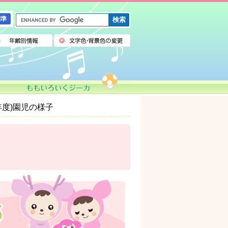
G
標準
o
o
g
l
e
カ
ス
タ
ム
年度)園児の様子
検
索