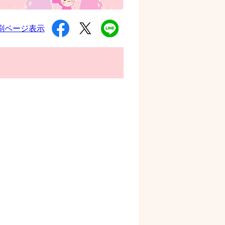
シ
ツ
L
刷ページ表示
ェ
イ
I
ア
ー
N
す
ト
E
る
す
で
る
送
る