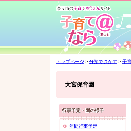
ペ
メ
ー
ニ
ジ
ュ
の
ー
先
を
頭
飛
で
ば
す
し
。
て
トップページ
>
分類でさがす
>
子
本
文
へ
大宮保育園
行事予定・園の様子
年間行事予定