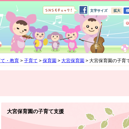
文字サイズ
拡大
育て・教育
>
子育て
>
保育園
>
大宮保育園
>
大宮保育園の子育
本
文
大宮保育園の子育て支援