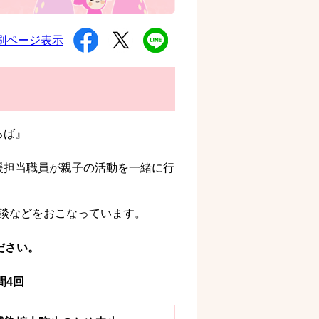
シ
ツ
L
刷ページ表示
ェ
イ
I
ア
ー
N
す
ト
E
る
す
で
る
送
る
ろば』
援担当職員が親子の活動を一緒に行
談などをおこなっています。
ださい。
間4回