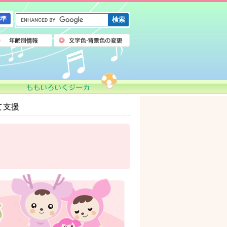
G
標準
o
o
g
l
e
カ
ス
タ
ム
て支援
検
索