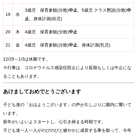
3歳児 保育参観(分散)
中止
、5歳児 クラス懇談(分散)
中
19
水
止
、身体計測(幼児)
20
木
4歳児 保育参観(分散)
中止
21
金
4歳児 保育参観(分散)
中止
、身体計測(乳児)
12/29～1/3は休園です。
※行事は、コロナウイルス感染症防止により延期もしくは中止にな
ることもあります。
あけましておめでとうございます
子ども達の「おはようございます」の声が久しぶりに園内に響いて
います。
新年がいよいよスタートし、心引き締まる時期です。
子ども達一人一人がのびのびと健やかに成長する事を願って、今年