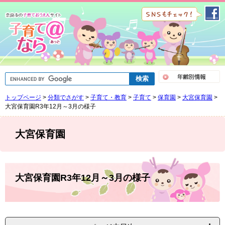
ペ
メ
ー
ニ
ジ
ュ
の
ー
先
を
頭
飛
で
ば
G
す
し
o
。
て
o
トップページ
>
分類でさがす
>
子育て・教育
>
子育て
>
保育園
>
大宮保育園
>
g
本
l
大宮保育園R3年12月～3月の様子
文
e
へ
カ
ス
大宮保育園
タ
ム
検
索
本
文
大宮保育園R3年12月～3月の様子