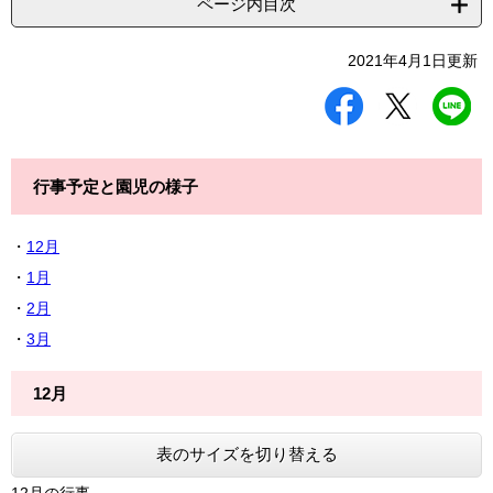
ページ内目次
2021年4月1日更新
シ
ツ
L
ェ
イ
I
ア
ー
N
す
ト
E
る
す
で
行事予定と園児の様子
る
送
る
・
12月
・
1月
・
2月
・
3月
12月
表のサイズを切り替える