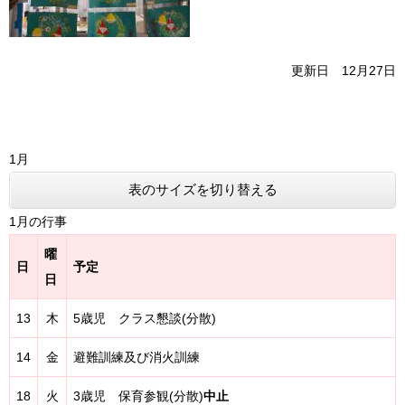
更新日 12月27日
1月
表のサイズを切り替える
1月の行事
曜
日
予定
日
13
木
5歳児 クラス懇談(分散)
14
金
避難訓練及び消火訓練
18
火
3歳児 保育参観(分散)
中止