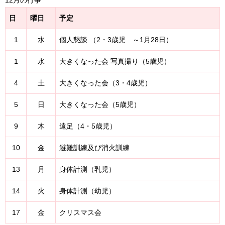
12月の行事
日
曜日
予定
1
水
個人懇談 （2・3歳児 ～1月28日）
1
水
大きくなった会 写真撮り（5歳児）
4
土
大きくなった会（3・4歳児）
5
日
大きくなった会（5歳児）
9
木
遠足（4・5歳児）
10
金
避難訓練及び消火訓練
13
月
身体計測（乳児）
14
火
身体計測（幼児）
17
金
クリスマス会