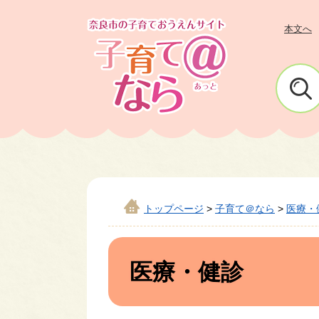
ペ
メ
ー
ニ
本文へ
ジ
ュ
の
ー
先
を
頭
飛
で
ば
す
し
。
て
本
文
トップページ
>
子育て＠なら
>
医療・
へ
本
文
医療・健診