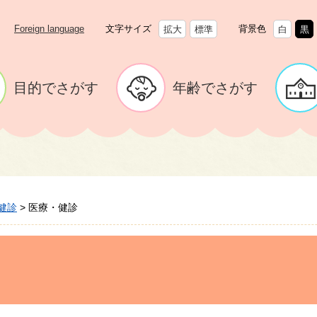
Foreign language
文字サイズ
背景色
拡大
標準
白
黒
目的でさがす
年齢でさがす
健診
>
医療・健診