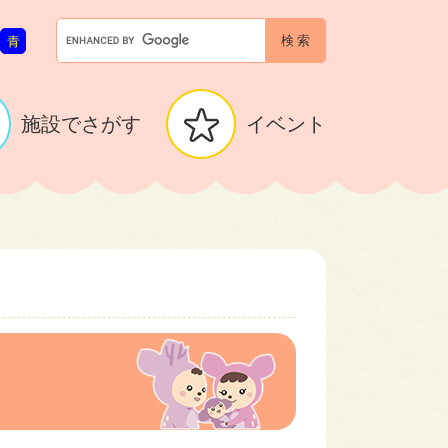
G
青
o
o
g
l
施設でさがす
イベント
e
カ
ス
タ
ム
検
索