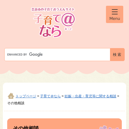
ペ
メ
ー
ニ
ジ
ュ
メ
の
ー
ニ
先
を
ュ
ー
頭
飛
で
ば
す
し
G
。
て
o
本
o
文
g
へ
l
e
カ
ス
タ
トップページ
>
子育て＠なら
>
妊娠・出産・育児等に関する相談
>
ム
その他相談
検
索
本
文
その他相談